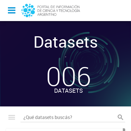
Datasets
-
006
DATASETS