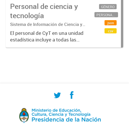
Personal de ciencia y
GÉNERO
tecnología
PERSONAL CIENTÍFICO-TECNOLÓGICO
json
Sistema de Información de Ciencia y
Tecnología Argentino (SICYTAR)
csv
El personal de CyT en una unidad
estadística incluye a todas las
personas involucradas
directamente en I+D así como a
aquellas que brindan servicios
directos para las actividades de I +
D (como...