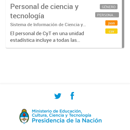
Personal de ciencia y
GÉNERO
tecnología
PERSONAL CIENTÍFICO-TECNOLÓGICO
json
Sistema de Información de Ciencia y
Tecnología Argentino (SICYTAR)
csv
El personal de CyT en una unidad
estadística incluye a todas las
personas involucradas
directamente en I+D así como a
aquellas que brindan servicios
directos para las actividades de I +
D (como...