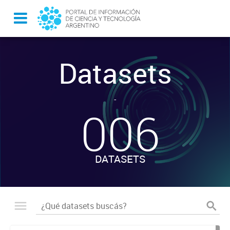
Datasets
-
006
DATASETS