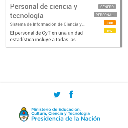
Personal de ciencia y
GÉNERO
tecnología
PERSONAL CIENTÍFICO-TECNOLÓGICO
json
Sistema de Información de Ciencia y
Tecnología Argentino (SICYTAR)
csv
El personal de CyT en una unidad
estadística incluye a todas las
personas involucradas
directamente en I+D así como a
aquellas que brindan servicios
directos para las actividades de I +
D (como...