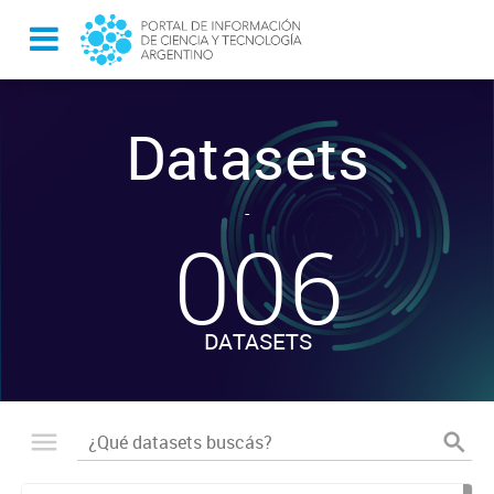
Datasets
-
006
DATASETS