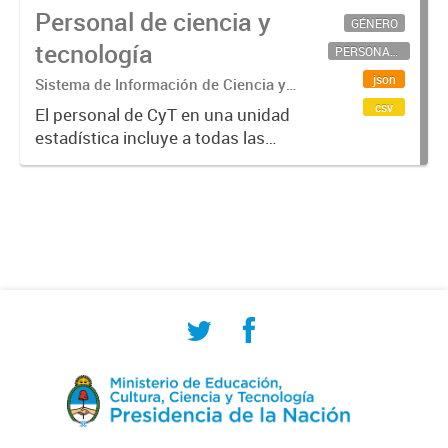
Personal de ciencia y
GÉNERO
tecnología
PERSONAL CIENTÍFICO-TECNOLÓGICO
json
Sistema de Información de Ciencia y
Tecnología Argentino (SICYTAR)
csv
El personal de CyT en una unidad
estadística incluye a todas las
personas involucradas
directamente en I+D así como a
aquellas que brindan servicios
directos para las actividades de I +
D (como...