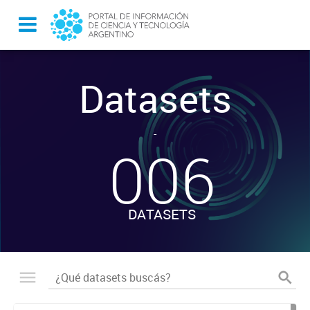
Datasets
-
006
DATASETS