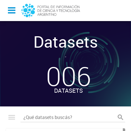
Datasets
-
006
DATASETS