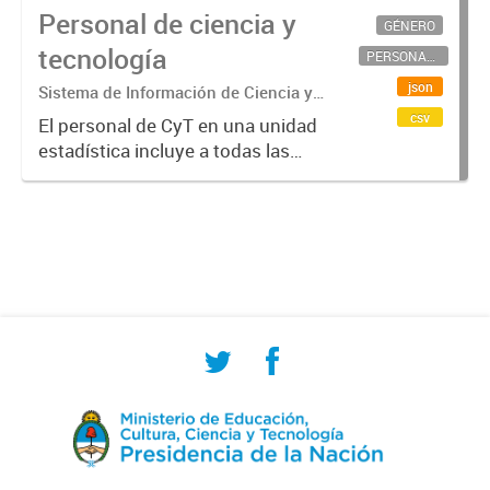
Personal de ciencia y
GÉNERO
tecnología
PERSONAL CIENTÍFICO-TECNOLÓGICO
json
Sistema de Información de Ciencia y
Tecnología Argentino (SICYTAR)
csv
El personal de CyT en una unidad
estadística incluye a todas las
personas involucradas
directamente en I+D así como a
aquellas que brindan servicios
directos para las actividades de I +
D (como...