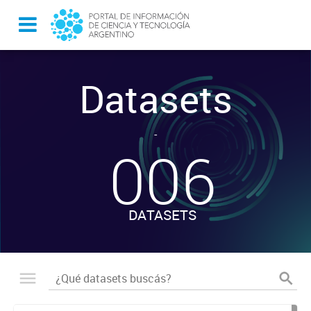
Datasets
-
006
DATASETS