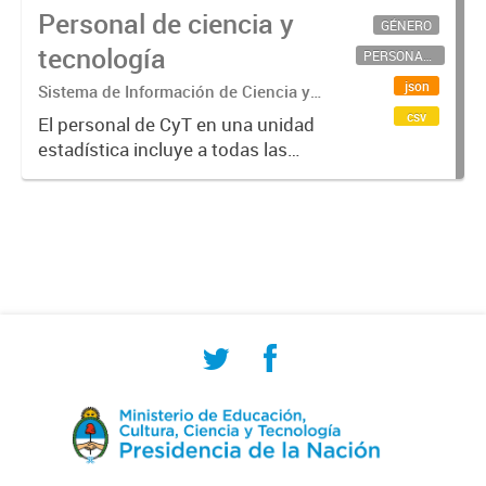
Personal de ciencia y
GÉNERO
tecnología
PERSONAL CIENTÍFICO-TECNOLÓGICO
json
Sistema de Información de Ciencia y
Tecnología Argentino (SICYTAR)
csv
El personal de CyT en una unidad
estadística incluye a todas las
personas involucradas
directamente en I+D así como a
aquellas que brindan servicios
directos para las actividades de I +
D (como...