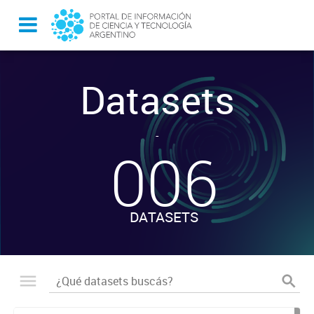
Datasets
-
006
DATASETS