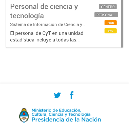
Personal de ciencia y
GÉNERO
tecnología
PERSONAL CIENTÍFICO-TECNOLÓGICO
json
Sistema de Información de Ciencia y
Tecnología Argentino (SICYTAR)
csv
El personal de CyT en una unidad
estadística incluye a todas las
personas involucradas
directamente en I+D así como a
aquellas que brindan servicios
directos para las actividades de I +
D (como...