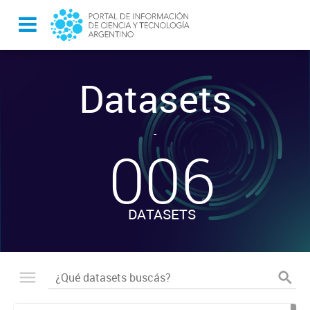
Datasets
-
006
DATASETS