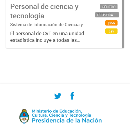
Personal de ciencia y
GÉNERO
tecnología
PERSONAL CIENTÍFICO-TECNOLÓGICO
json
Sistema de Información de Ciencia y
Tecnología Argentino (SICYTAR)
csv
El personal de CyT en una unidad
estadística incluye a todas las
personas involucradas
directamente en I+D así como a
aquellas que brindan servicios
directos para las actividades de I +
D (como...