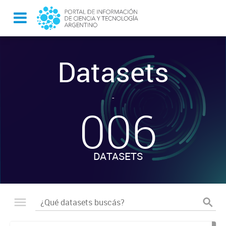
Datasets
-
006
DATASETS