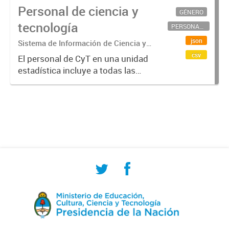
Personal de ciencia y
GÉNERO
tecnología
PERSONAL CIENTÍFICO-TECNOLÓGICO
json
Sistema de Información de Ciencia y
Tecnología Argentino (SICYTAR)
csv
El personal de CyT en una unidad
estadística incluye a todas las
personas involucradas
directamente en I+D así como a
aquellas que brindan servicios
directos para las actividades de I +
D (como...