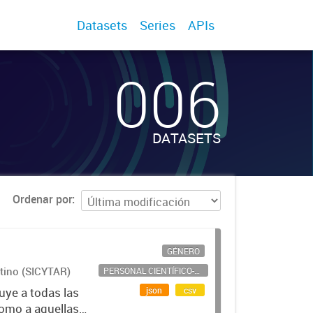
Datasets
Series
APIs
006
DATASETS
Ordenar por
GÉNERO
ntino (SICYTAR)
PERSONAL CIENTÍFICO-TECNOLÓGICO
json
csv
uye a todas las
como a aquellas