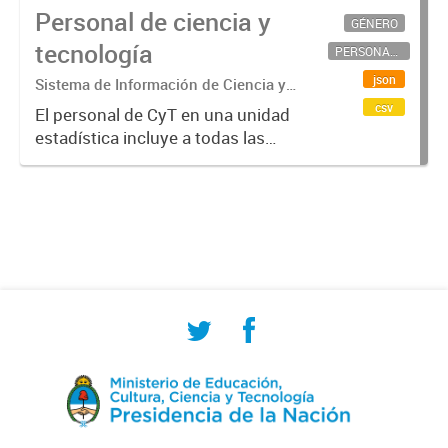
Personal de ciencia y
GÉNERO
tecnología
PERSONAL CIENTÍFICO-TECNOLÓGICO
json
Sistema de Información de Ciencia y
Tecnología Argentino (SICYTAR)
csv
El personal de CyT en una unidad
estadística incluye a todas las
personas involucradas
directamente en I+D así como a
aquellas que brindan servicios
directos para las actividades de I +
D (como...