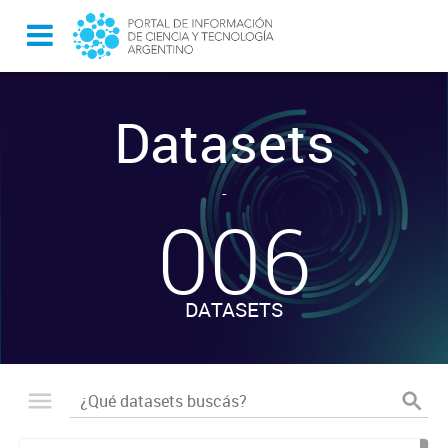
Datasets
-
006
DATASETS