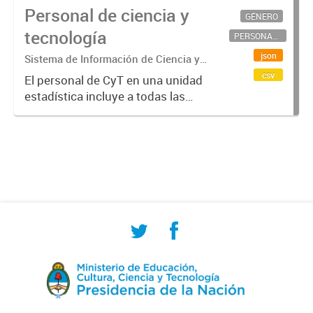
Personal de ciencia y
GÉNERO
tecnología
PERSONAL CIENTÍFICO-TECNOLÓGICO
json
Sistema de Información de Ciencia y
Tecnología Argentino (SICYTAR)
csv
El personal de CyT en una unidad
estadística incluye a todas las
personas involucradas
directamente en I+D así como a
aquellas que brindan servicios
directos para las actividades de I +
D (como...