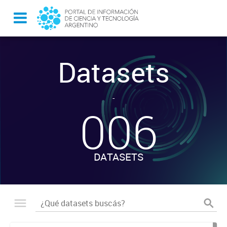
Datasets
-
006
DATASETS