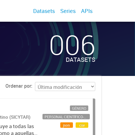
Datasets
Series
APIs
006
DATASETS
Ordenar por
GÉNERO
ntino (SICYTAR)
PERSONAL CIENTÍFICO-TECNOLÓGICO
json
csv
uye a todas las
como a aquellas