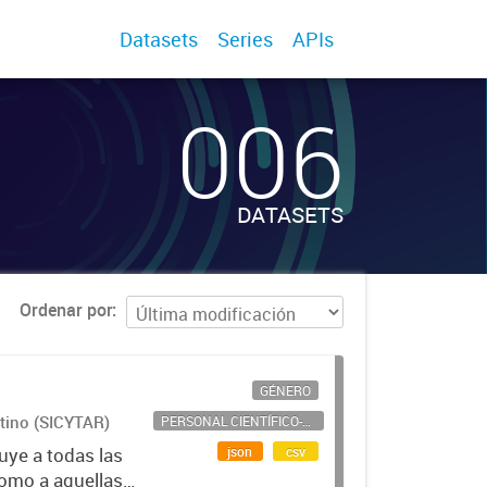
Datasets
Series
APIs
006
DATASETS
Ordenar por
GÉNERO
ntino (SICYTAR)
PERSONAL CIENTÍFICO-TECNOLÓGICO
json
csv
uye a todas las
como a aquellas