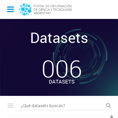
Datasets
-
006
DATASETS