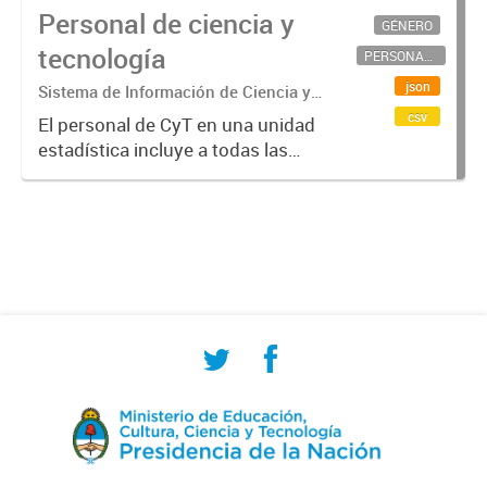
Personal de ciencia y
GÉNERO
tecnología
PERSONAL CIENTÍFICO-TECNOLÓGICO
json
Sistema de Información de Ciencia y
Tecnología Argentino (SICYTAR)
csv
El personal de CyT en una unidad
estadística incluye a todas las
personas involucradas
directamente en I+D así como a
aquellas que brindan servicios
directos para las actividades de I +
D (como...