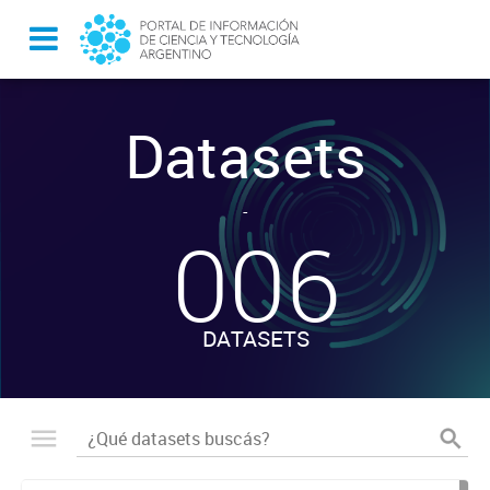
Datasets
-
006
DATASETS