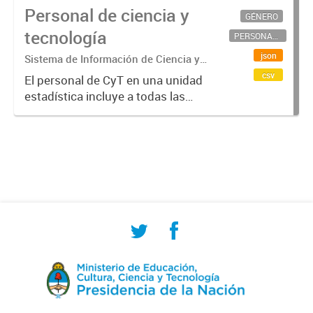
Personal de ciencia y
GÉNERO
tecnología
PERSONAL CIENTÍFICO-TECNOLÓGICO
json
Sistema de Información de Ciencia y
Tecnología Argentino (SICYTAR)
csv
El personal de CyT en una unidad
estadística incluye a todas las
personas involucradas
directamente en I+D así como a
aquellas que brindan servicios
directos para las actividades de I +
D (como...