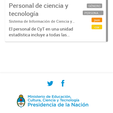
Personal de ciencia y
GÉNERO
tecnología
PERSONAL CIENTÍFICO-TECNOLÓGICO
json
Sistema de Información de Ciencia y
Tecnología Argentino (SICYTAR)
csv
El personal de CyT en una unidad
estadística incluye a todas las
personas involucradas
directamente en I+D así como a
aquellas que brindan servicios
directos para las actividades de I +
D (como...