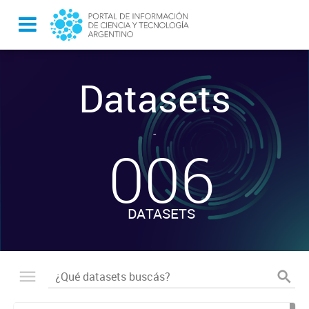
Datasets
-
006
DATASETS