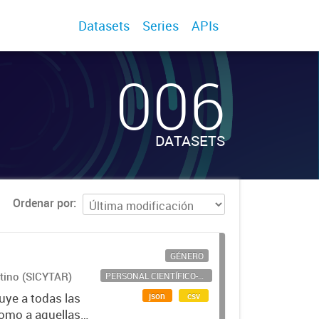
Datasets
Series
APIs
006
DATASETS
Ordenar por
GÉNERO
ntino (SICYTAR)
PERSONAL CIENTÍFICO-TECNOLÓGICO
json
csv
uye a todas las
como a aquellas