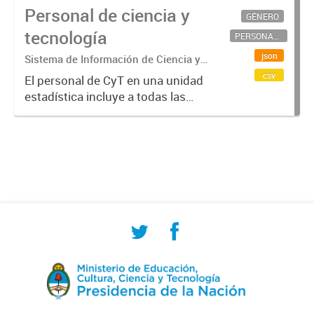
Personal de ciencia y
GÉNERO
tecnología
PERSONAL CIENTÍFICO-TECNOLÓGICO
json
Sistema de Información de Ciencia y
Tecnología Argentino (SICYTAR)
csv
El personal de CyT en una unidad
estadística incluye a todas las
personas involucradas
directamente en I+D así como a
aquellas que brindan servicios
directos para las actividades de I +
D (como...