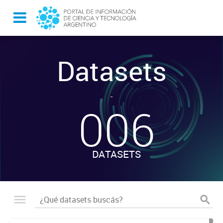
Datasets
-
006
DATASETS