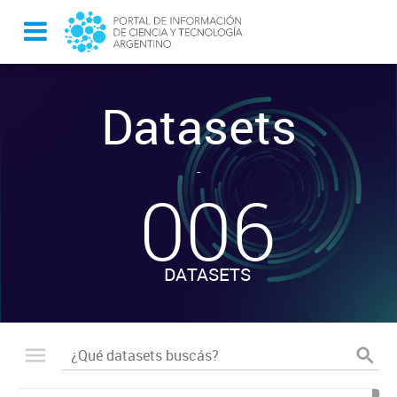
Datasets
-
006
DATASETS