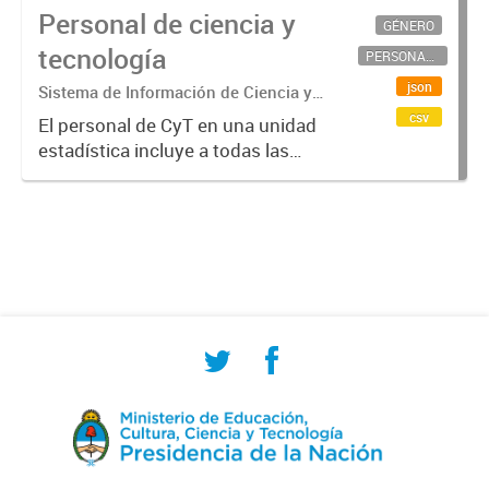
Personal de ciencia y
GÉNERO
tecnología
PERSONAL CIENTÍFICO-TECNOLÓGICO
json
Sistema de Información de Ciencia y
Tecnología Argentino (SICYTAR)
csv
El personal de CyT en una unidad
estadística incluye a todas las
personas involucradas
directamente en I+D así como a
aquellas que brindan servicios
directos para las actividades de I +
D (como...