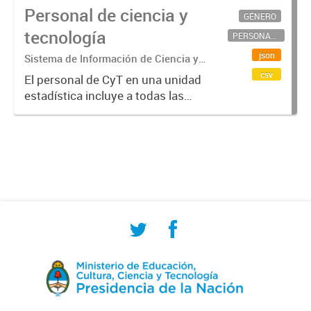
Personal de ciencia y
GÉNERO
tecnología
PERSONAL CIENTÍFICO-TECNOLÓGICO
json
Sistema de Información de Ciencia y
Tecnología Argentino (SICYTAR)
csv
El personal de CyT en una unidad
estadística incluye a todas las
personas involucradas
directamente en I+D así como a
aquellas que brindan servicios
directos para las actividades de I +
D (como...