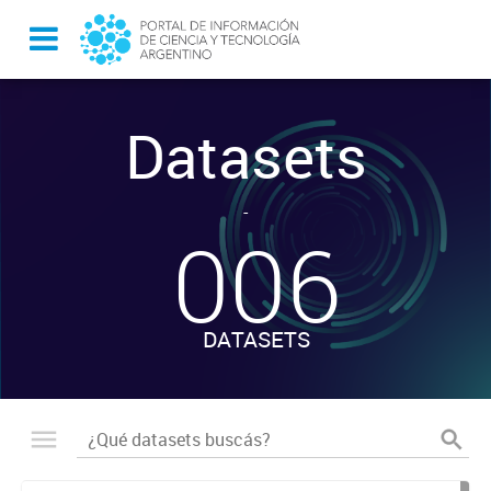
Datasets
-
006
DATASETS