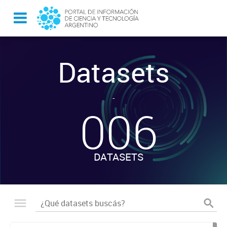
Datasets
-
006
DATASETS