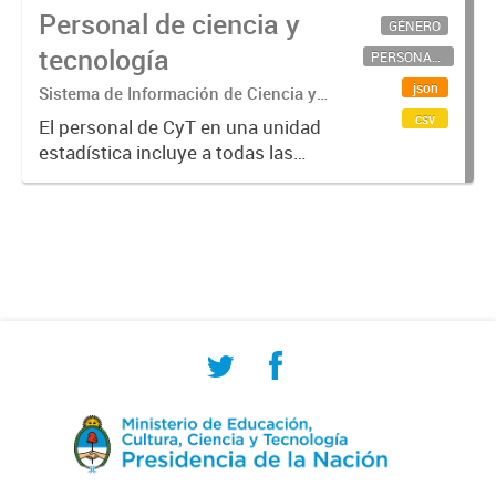
Personal de ciencia y
GÉNERO
tecnología
PERSONAL CIENTÍFICO-TECNOLÓGICO
json
Sistema de Información de Ciencia y
Tecnología Argentino (SICYTAR)
csv
El personal de CyT en una unidad
estadística incluye a todas las
personas involucradas
directamente en I+D así como a
aquellas que brindan servicios
directos para las actividades de I +
D (como...