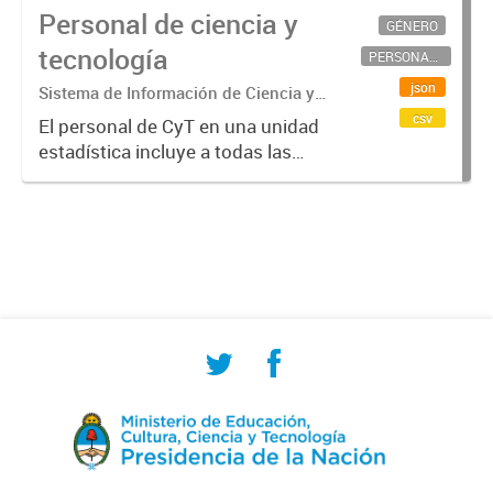
Personal de ciencia y
GÉNERO
tecnología
PERSONAL CIENTÍFICO-TECNOLÓGICO
json
Sistema de Información de Ciencia y
Tecnología Argentino (SICYTAR)
csv
El personal de CyT en una unidad
estadística incluye a todas las
personas involucradas
directamente en I+D así como a
aquellas que brindan servicios
directos para las actividades de I +
D (como...