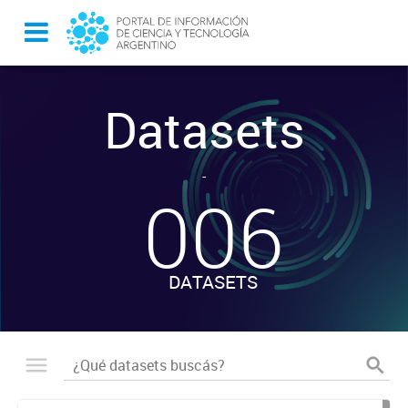
Datasets
-
006
DATASETS