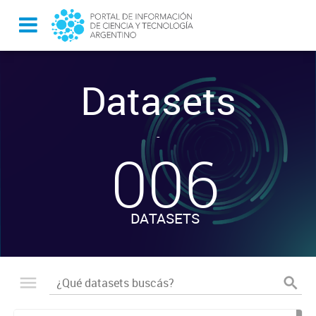
Datasets
-
006
DATASETS