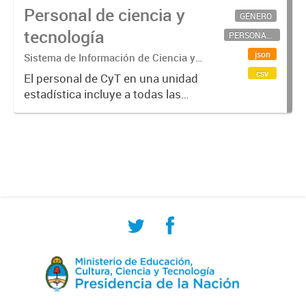
Personal de ciencia y
GÉNERO
tecnología
PERSONAL CIENTÍFICO-TECNOLÓGICO
json
Sistema de Información de Ciencia y
Tecnología Argentino (SICYTAR)
csv
El personal de CyT en una unidad
estadística incluye a todas las
personas involucradas
directamente en I+D así como a
aquellas que brindan servicios
directos para las actividades de I +
D (como...