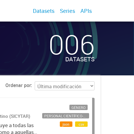
Datasets
Series
APIs
006
DATASETS
Ordenar por
GÉNERO
ntino (SICYTAR)
PERSONAL CIENTÍFICO-TECNOLÓGICO
json
csv
uye a todas las
como a aquellas