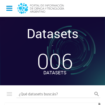
Datasets
-
006
DATASETS