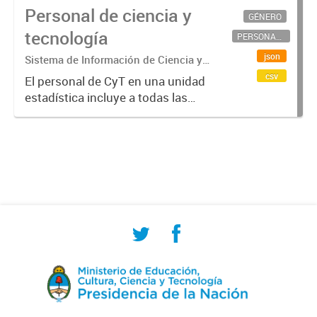
Personal de ciencia y
GÉNERO
tecnología
PERSONAL CIENTÍFICO-TECNOLÓGICO
json
Sistema de Información de Ciencia y
Tecnología Argentino (SICYTAR)
csv
El personal de CyT en una unidad
estadística incluye a todas las
personas involucradas
directamente en I+D así como a
aquellas que brindan servicios
directos para las actividades de I +
D (como...