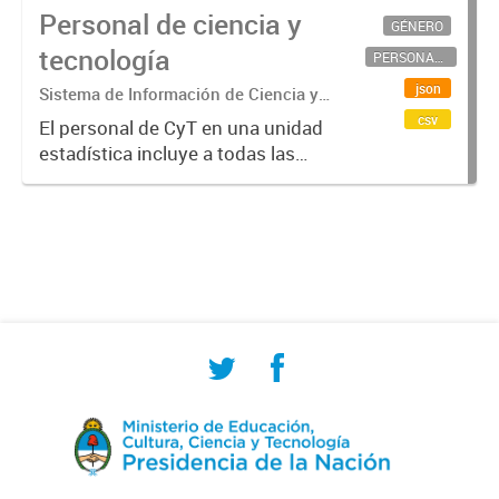
Personal de ciencia y
GÉNERO
tecnología
PERSONAL CIENTÍFICO-TECNOLÓGICO
json
Sistema de Información de Ciencia y
Tecnología Argentino (SICYTAR)
csv
El personal de CyT en una unidad
estadística incluye a todas las
personas involucradas
directamente en I+D así como a
aquellas que brindan servicios
directos para las actividades de I +
D (como...