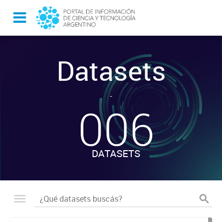
Datasets
-
006
DATASETS