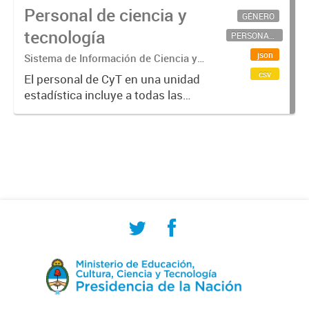
Personal de ciencia y
GÉNERO
tecnología
PERSONAL CIENTÍFICO-TECNOLÓGICO
json
Sistema de Información de Ciencia y
Tecnología Argentino (SICYTAR)
csv
El personal de CyT en una unidad
estadística incluye a todas las
personas involucradas
directamente en I+D así como a
aquellas que brindan servicios
directos para las actividades de I +
D (como...