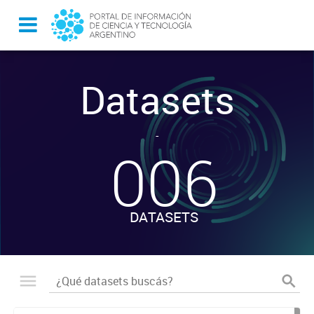
Datasets
-
006
DATASETS