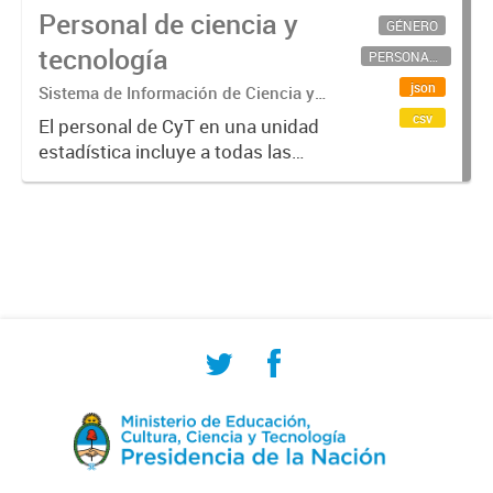
Personal de ciencia y
GÉNERO
tecnología
PERSONAL CIENTÍFICO-TECNOLÓGICO
json
Sistema de Información de Ciencia y
Tecnología Argentino (SICYTAR)
csv
El personal de CyT en una unidad
estadística incluye a todas las
personas involucradas
directamente en I+D así como a
aquellas que brindan servicios
directos para las actividades de I +
D (como...