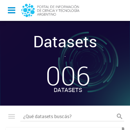
Datasets
-
006
DATASETS