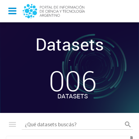
Datasets
-
006
DATASETS