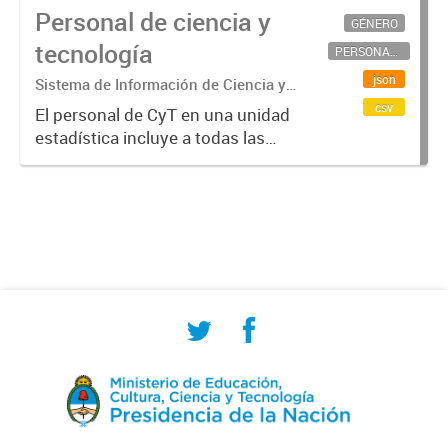
Personal de ciencia y
GÉNERO
tecnología
PERSONAL CIENTÍFICO-TECNOLÓGICO
json
Sistema de Información de Ciencia y
Tecnología Argentino (SICYTAR)
csv
El personal de CyT en una unidad
estadística incluye a todas las
personas involucradas
directamente en I+D así como a
aquellas que brindan servicios
directos para las actividades de I +
D (como...