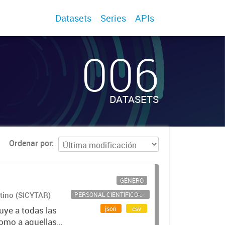
Datasets
Series
APIs
006
DATASETS
Ordenar por
GÉNERO
ntino (SICYTAR)
PERSONAL CIENTÍFICO-TECNOLÓGICO
json
csv
uye a todas las
como a aquellas