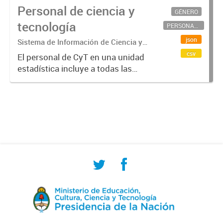
Personal de ciencia y
GÉNERO
tecnología
PERSONAL CIENTÍFICO-TECNOLÓGICO
json
Sistema de Información de Ciencia y
Tecnología Argentino (SICYTAR)
csv
El personal de CyT en una unidad
estadística incluye a todas las
personas involucradas
directamente en I+D así como a
aquellas que brindan servicios
directos para las actividades de I +
D (como...