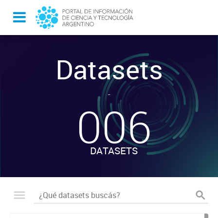
Datasets
-
006
DATASETS