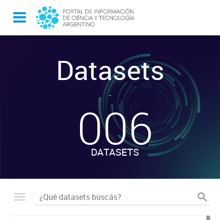
Datasets
-
006
DATASETS