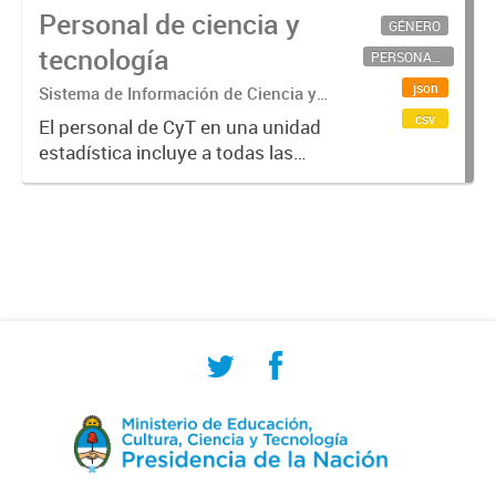
Personal de ciencia y
GÉNERO
tecnología
PERSONAL CIENTÍFICO-TECNOLÓGICO
json
Sistema de Información de Ciencia y
Tecnología Argentino (SICYTAR)
csv
El personal de CyT en una unidad
estadística incluye a todas las
personas involucradas
directamente en I+D así como a
aquellas que brindan servicios
directos para las actividades de I +
D (como...