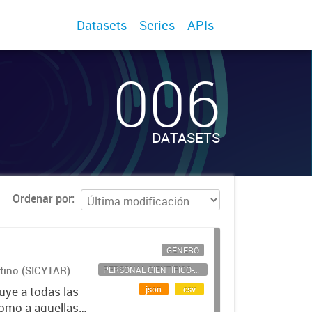
Datasets
Series
APIs
006
DATASETS
Ordenar por
GÉNERO
ntino (SICYTAR)
PERSONAL CIENTÍFICO-TECNOLÓGICO
json
csv
uye a todas las
como a aquellas