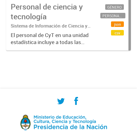
Personal de ciencia y
GÉNERO
tecnología
PERSONAL CIENTÍFICO-TECNOLÓGICO
json
Sistema de Información de Ciencia y
Tecnología Argentino (SICYTAR)
csv
El personal de CyT en una unidad
estadística incluye a todas las
personas involucradas
directamente en I+D así como a
aquellas que brindan servicios
directos para las actividades de I +
D (como...