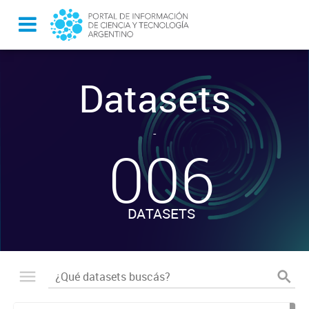
Datasets
-
006
DATASETS