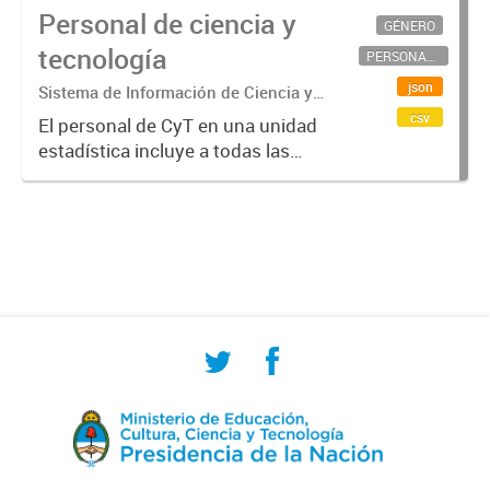
Personal de ciencia y
GÉNERO
tecnología
PERSONAL CIENTÍFICO-TECNOLÓGICO
json
Sistema de Información de Ciencia y
Tecnología Argentino (SICYTAR)
csv
El personal de CyT en una unidad
estadística incluye a todas las
personas involucradas
directamente en I+D así como a
aquellas que brindan servicios
directos para las actividades de I +
D (como...