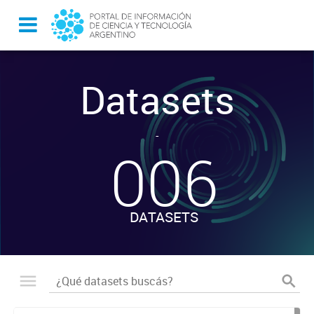
Datasets
-
006
DATASETS