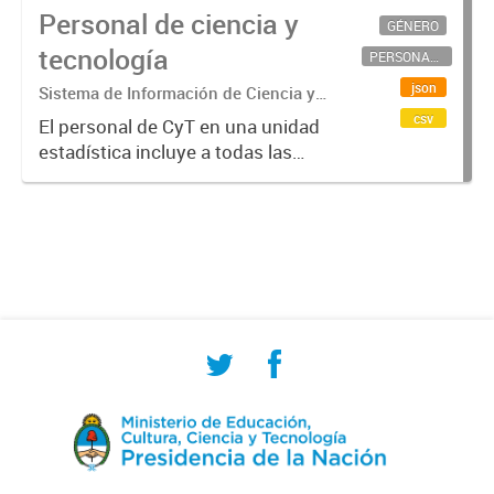
Personal de ciencia y
GÉNERO
tecnología
PERSONAL CIENTÍFICO-TECNOLÓGICO
json
Sistema de Información de Ciencia y
Tecnología Argentino (SICYTAR)
csv
El personal de CyT en una unidad
estadística incluye a todas las
personas involucradas
directamente en I+D así como a
aquellas que brindan servicios
directos para las actividades de I +
D (como...