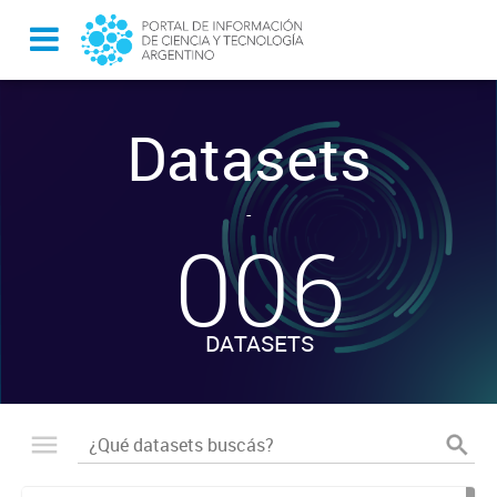
Datasets
-
006
DATASETS