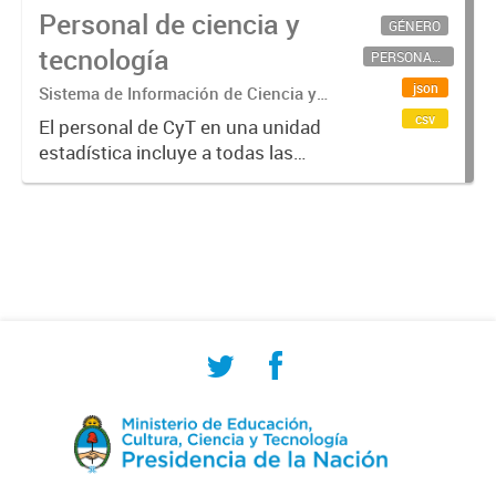
Personal de ciencia y
GÉNERO
tecnología
PERSONAL CIENTÍFICO-TECNOLÓGICO
json
Sistema de Información de Ciencia y
Tecnología Argentino (SICYTAR)
csv
El personal de CyT en una unidad
estadística incluye a todas las
personas involucradas
directamente en I+D así como a
aquellas que brindan servicios
directos para las actividades de I +
D (como...