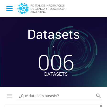
Datasets
-
006
DATASETS