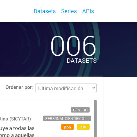
Datasets
Series
APIs
006
DATASETS
Ordenar por
GÉNERO
ntino (SICYTAR)
PERSONAL CIENTÍFICO-TECNOLÓGICO
json
csv
uye a todas las
como a aquellas