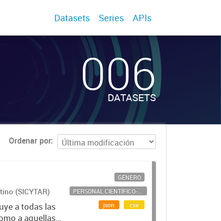
Datasets
Series
APIs
006
DATASETS
Ordenar por
GÉNERO
ntino (SICYTAR)
PERSONAL CIENTÍFICO-TECNOLÓGICO
json
csv
uye a todas las
como a aquellas