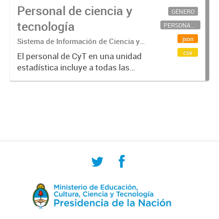
Personal de ciencia y
GÉNERO
tecnología
PERSONAL CIENTÍFICO-TECNOLÓGICO
json
Sistema de Información de Ciencia y
Tecnología Argentino (SICYTAR)
csv
El personal de CyT en una unidad
estadística incluye a todas las
personas involucradas
directamente en I+D así como a
aquellas que brindan servicios
directos para las actividades de I +
D (como...