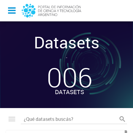
Datasets
-
006
DATASETS