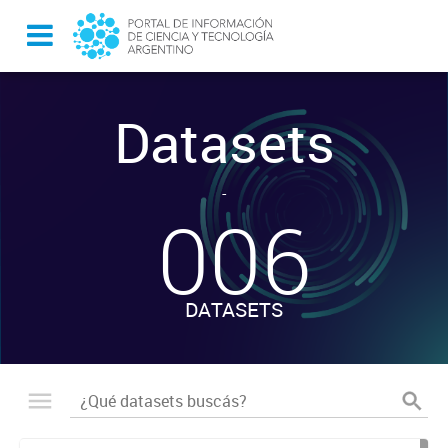
Datasets
-
006
DATASETS