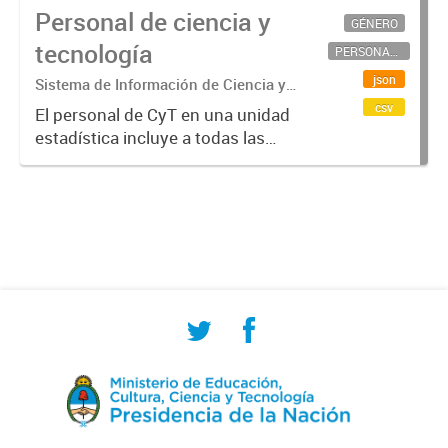
Personal de ciencia y
GÉNERO
tecnología
PERSONAL CIENTÍFICO-TECNOLÓGICO
json
Sistema de Información de Ciencia y
Tecnología Argentino (SICYTAR)
csv
El personal de CyT en una unidad
estadística incluye a todas las
personas involucradas
directamente en I+D así como a
aquellas que brindan servicios
directos para las actividades de I +
D (como...