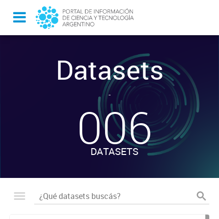
Datasets
-
006
DATASETS