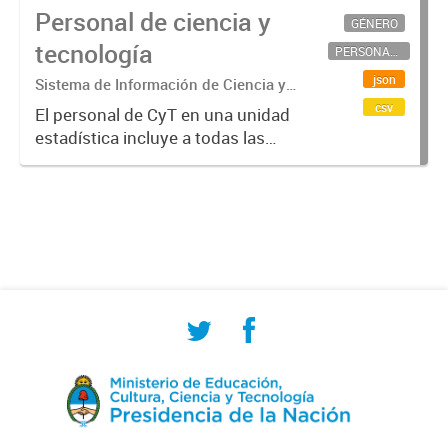
Personal de ciencia y
GÉNERO
tecnología
PERSONAL CIENTÍFICO-TECNOLÓGICO
json
Sistema de Información de Ciencia y
Tecnología Argentino (SICYTAR)
csv
El personal de CyT en una unidad
estadística incluye a todas las
personas involucradas
directamente en I+D así como a
aquellas que brindan servicios
directos para las actividades de I +
D (como...