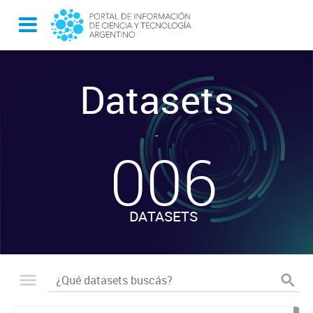
Datasets
-
006
DATASETS