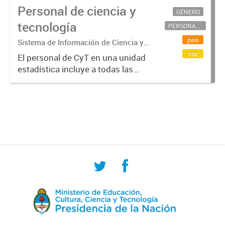
Personal de ciencia y
GÉNERO
tecnología
PERSONAL CIENTÍFICO-TECNOLÓGICO
json
Sistema de Información de Ciencia y
Tecnología Argentino (SICYTAR)
csv
El personal de CyT en una unidad
estadística incluye a todas las
personas involucradas
directamente en I+D así como a
aquellas que brindan servicios
directos para las actividades de I +
D (como...