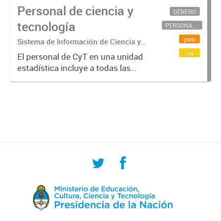
Personal de ciencia y
GÉNERO
tecnología
PERSONAL CIENTÍFICO-TECNOLÓGICO
json
Sistema de Información de Ciencia y
Tecnología Argentino (SICYTAR)
csv
El personal de CyT en una unidad
estadística incluye a todas las
personas involucradas
directamente en I+D así como a
aquellas que brindan servicios
directos para las actividades de I +
D (como...