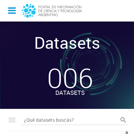
Datasets
-
006
DATASETS