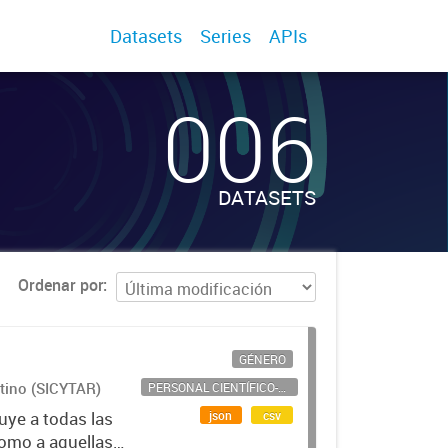
Datasets
Series
APIs
006
DATASETS
Ordenar por
GÉNERO
ntino (SICYTAR)
PERSONAL CIENTÍFICO-TECNOLÓGICO
json
csv
uye a todas las
como a aquellas