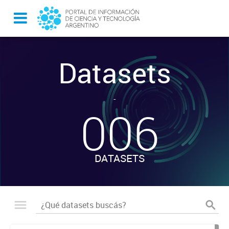
Datasets
-
006
DATASETS