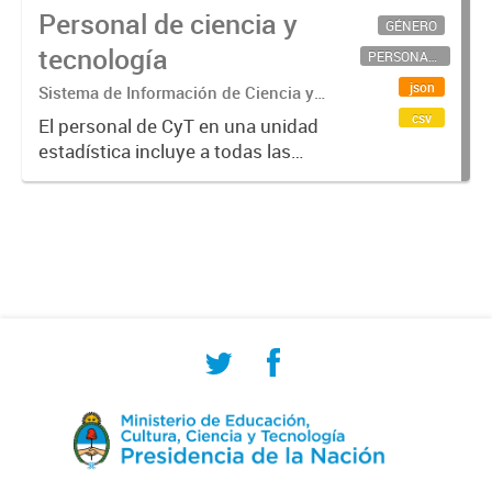
Personal de ciencia y
GÉNERO
tecnología
PERSONAL CIENTÍFICO-TECNOLÓGICO
json
Sistema de Información de Ciencia y
Tecnología Argentino (SICYTAR)
csv
El personal de CyT en una unidad
estadística incluye a todas las
personas involucradas
directamente en I+D así como a
aquellas que brindan servicios
directos para las actividades de I +
D (como...