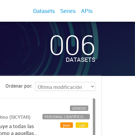
Datasets
Series
APIs
006
DATASETS
Ordenar por
GÉNERO
ntino (SICYTAR)
PERSONAL CIENTÍFICO-TECNOLÓGICO
json
csv
uye a todas las
como a aquellas