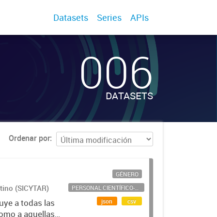
Datasets
Series
APIs
006
DATASETS
Ordenar por
GÉNERO
ntino (SICYTAR)
PERSONAL CIENTÍFICO-TECNOLÓGICO
json
csv
uye a todas las
como a aquellas