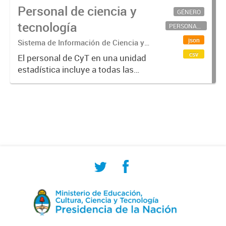
Personal de ciencia y
GÉNERO
tecnología
PERSONAL CIENTÍFICO-TECNOLÓGICO
json
Sistema de Información de Ciencia y
Tecnología Argentino (SICYTAR)
csv
El personal de CyT en una unidad
estadística incluye a todas las
personas involucradas
directamente en I+D así como a
aquellas que brindan servicios
directos para las actividades de I +
D (como...