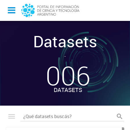
Datasets
-
006
DATASETS